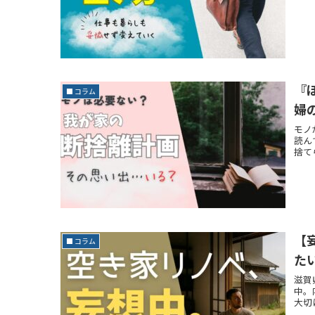
『
■ コラム
婦
モノ
読ん
捨て
【
■ コラム
た
滋賀
中。
大切