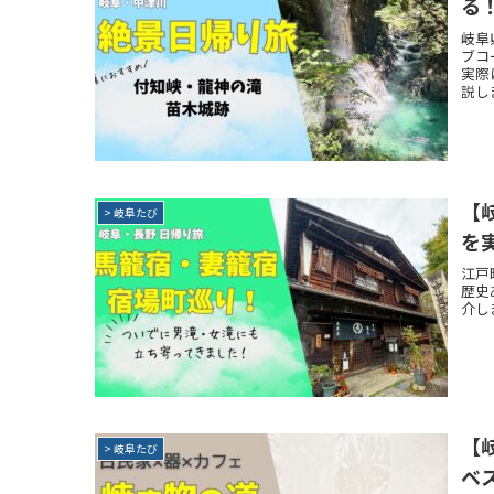
る
岐阜
ブコ
実際
説し
【
> 岐阜たび
を
江戸
歴史
介し
【
> 岐阜たび
ベ