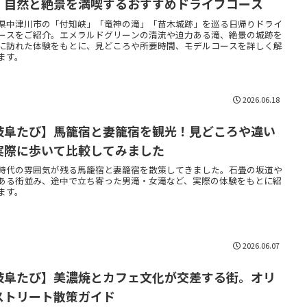
！自然と絶景を満喫するおすすめドライブコース
県中津川市の「付知峡」「竜神の滝」「苗木城跡」を巡る日帰りドライ
ースをご紹介。エメラルドグリーンの清流や迫力ある滝、絶景の城跡を
に訪れた体験をもとに、見どころや所要時間、モデルコースを詳しく解
ます。
2026.06.18
岐阜たび】馬籠宿と妻籠宿を観光！見どころや違い
実際に歩いて比較してみました
時代の雰囲気が残る馬籠宿と妻籠宿を散策してきました。石畳の坂道や
ある街並み、途中で立ち寄った男滝・女滝など、実際の体験をもとに紹
ます。
2026.06.07
岐阜たび】美濃焼とカフェ文化が交差する街。オリ
ストリート散策ガイド