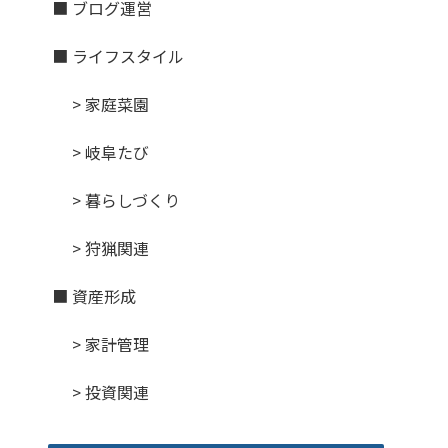
■ ブログ運営
■ ライフスタイル
> 家庭菜園
> 岐阜たび
> 暮らしづくり
> 狩猟関連
■ 資産形成
> 家計管理
> 投資関連