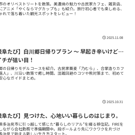
市のオリベストリートを散策。美濃焼の魅力や古民家カフェ、雑貨店、
にアニメ「やくならマグカップも」も紹介。旅行初心者でも楽しめる、
ゃれで落ち着いた観光スポットをレビュー！
2025.11.08
岐阜たび】白川郷日帰りプラン 〜 早起き辛いけど…
イチが狙い目！
郷の日帰りモデルコースを紹介。古民家蕎麦「乃むら」、合掌造りカフ
落人」、川沿い散策で癒し時間。混雑回避のコツや熊対策まで、初めて
安心なガイドまとめ。
2025.10.31
岐阜たび】見つけた、心地いい暮らしのはじまり。
県多治見市に引っ越して感じた“暮らしのリアル”を綴る移住記。FIREを
しながら会社勤務で準備期間中。段ボールより先にワクワクを片づけ
多治見で始まる新しい生き方スタート。