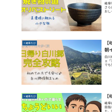
岐阜
さら
おし
【
> 岐阜たび
朝
白川
ェ「
でも
【
> 岐阜たび
岐阜
目指
た、