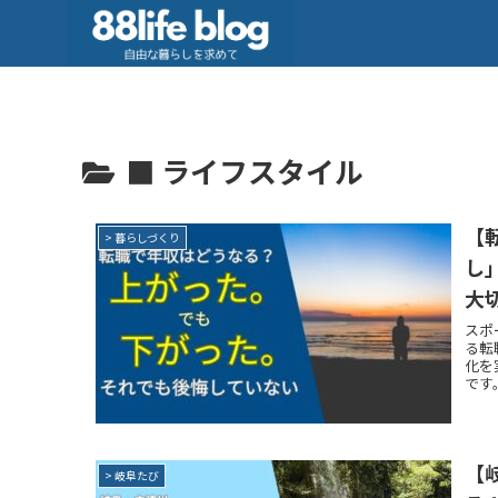
■ ライフスタイル
【
> 暮らしづくり
し
大
スポ
る転
化を
です
【
> 岐阜たび