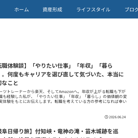
ホーム
資産形成
ライフスタイル
ブロ
転職体験談】「やりたい仕事」「年収」「暮ら
」。何度もキャリアを選び直して気づいた、本当に
切なこと
ーツトレーナーから楽天、そしてAmazonへ。年収が上がる転職も下が
職も経験した私が、「やりたい仕事」「年収」「暮らし」の価値観の変
実体験をもとにお伝えします。転職を考えている方の参考になれば幸い
。
2026.06.24
岐阜日帰り旅】付知峡・竜神の滝・苗木城跡を巡