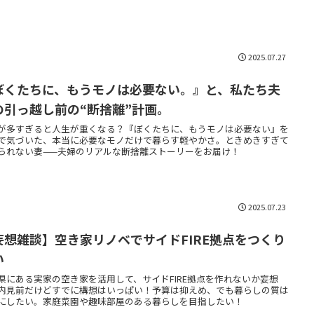
2025.07.27
ぼくたちに、もうモノは必要ない。』と、私たち夫
の引っ越し前の“断捨離”計画。
が多すぎると人生が重くなる？『ぼくたちに、もうモノは必要ない』を
で気づいた、本当に必要なモノだけで暮らす軽やかさ。ときめきすぎて
られない妻——夫婦のリアルな断捨離ストーリーをお届け！
2025.07.23
妄想雑談】空き家リノベでサイドFIRE拠点をつくり
い
県にある実家の空き家を活用して、サイドFIRE拠点を作れないか妄想
内見前だけどすでに構想はいっぱい！予算は抑えめ、でも暮らしの質は
にしたい。家庭菜園や趣味部屋のある暮らしを目指したい！