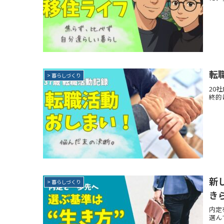
転
> 暮らしづくり
20
終的
新
> 暮らしづくり
き
内定
選ん