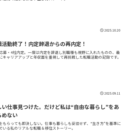
2025.10.20
職活動終了！内定辞退からの再内定！
社応募・4社内定。一度は内定を辞退し別職種も視野に入れたものの、最
にキャリアアップと年収面を重視して再挑戦した転職活動の記録です。
2025.09.11
しい仕事見つけた。だけど私は“自由な暮らし”をあ
らめない
をもらっても即決しない。仕事も暮らしも妥協せず、“生き方”を基準に
でいる私のリアルな転職＆移住ストーリー。