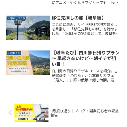
にアニメ「やくならマグカップも」も紹
介。旅行初心者でも楽しめる、おしゃれ
で落ち着いた観光スポットをレビュー！
移住先探しの旅【岐阜編】
> 暮らしづくり
はじめに最近、サイドFIREや地方暮らし
を目指して「移住先探しの旅」を始めま
した。今回はその第1弾として、岐阜県美
濃加茂市と郡上市を訪れた記録をまとめ
てみます。移住先を探している方や、田
舎暮らしに興味がある方の参考になれば
嬉しいです。 美濃...
【岐阜たび】白川郷日帰りプラン
> 岐阜たび
〜 早起き辛いけど…朝イチが狙
い目！
白川郷の日帰りモデルコースを紹介。古
民家蕎麦「乃むら」、合掌造りカフェ
「落人」、川沿い散策で癒し時間。混雑
回避のコツや熊対策まで、初めてでも安
心なガイドまとめ。
8月振り返り｜ブログ・副業初心者の収益
報告