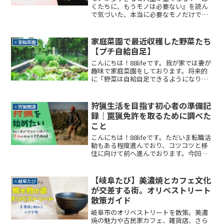
くたちに、もうモノは必要ない』を読ん
で気づいた、本当に必要なモノだけで暮
らす軽やかさ。ときめきすぎて捨てられ
ない妻——夫婦のリアルな断捨離ストーリ
ーをお届け！
家庭菜園で最近収穫した野菜たち
> 家庭菜園
【プチ自給自足】
こんにちは！88lifeです。我が家では妻が
趣味で家庭菜園をしております。将来的
に「野菜は自給自足できるようになりた
いね」なんて話してはじめてから５年ほ
どが経ちました。※家庭菜園の様子は
Instagramにて日々更新中です！画像クリ
狩猟生活を目指す初心者の準備記
> 狩猟関連
ックで覗...
録｜罠猟免許を取るために調べた
こと
こんにちは！88lifeです。ただいま転職活
動もある程度進んでおり、コツコツと移
住に向けて前へ進んでおります。今回
は、引越し先の生活に慣れてきたら始め
ようとしている、サイドFIREに向けての
「狩猟」をテーマに記事を書こうと思い
【岐阜たび】美濃焼とカフェ文化
> 岐阜たび
ます。狩猟につ...
が交差する街。オリベストリート
散策ガイド
岐阜市のオリベストリートを散策。美濃
焼の魅力や古民家カフェ、雑貨店、さら