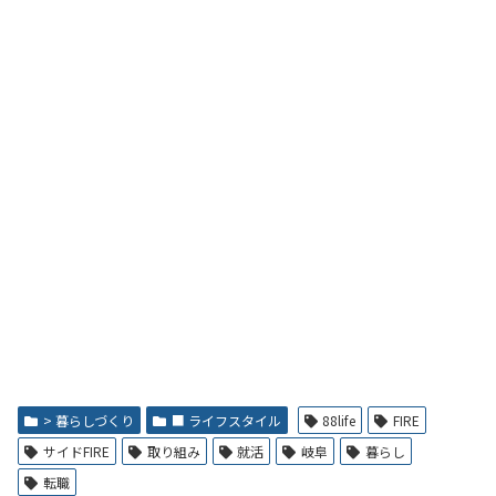
> 暮らしづくり
■ ライフスタイル
88life
FIRE
サイドFIRE
取り組み
就活
岐阜
暮らし
転職