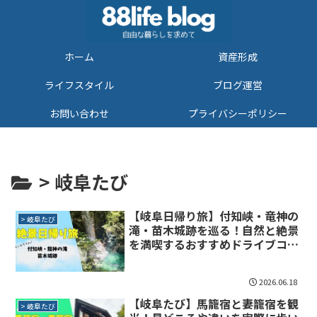
ホーム
資産形成
ライフスタイル
ブログ運営
お問い合わせ
プライバシーポリシー
> 岐阜たび
【岐阜日帰り旅】付知峡・竜神の
> 岐阜たび
滝・苗木城跡を巡る！自然と絶景
を満喫するおすすめドライブコー
ス
2026.06.18
【岐阜たび】馬籠宿と妻籠宿を観
> 岐阜たび