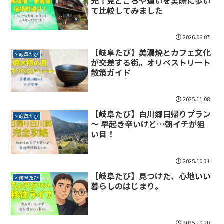
光！見どころや違いを実際に歩い
て比較してみました
2026.06.07
【岐阜たび】美濃焼とカフェ文化
> 岐阜たび
が交差する街。オリベストリート
散策ガイド
2025.11.08
【岐阜たび】白川郷日帰りプラン
> 岐阜たび
〜 早起き辛いけど…朝イチが狙
い目！
2025.10.31
【岐阜たび】見つけた、心地いい
> 岐阜たび
暮らしのはじまり。
2025.10.20