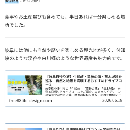
妻籠宿
：約1時間
食事やお土産選びも含めても、半日あれば十分楽しめる場
所でした。
岐阜には他にも自然や歴史を楽しめる観光地が多く、付知
峡のような渓谷や白川郷のような世界遺産も魅力的です。
【岐阜日帰り旅】付知峡・竜神の滝・苗木城跡を
巡る！自然と絶景を満喫するおすすめドライブコ
ース
岐阜県中津川市の「付知峡」「竜神の滝」「苗木城跡」を
巡る日帰りドライブコースをご紹介。エメラルドグリーン
の清流や迫力ある滝、絶景の城跡を実際に訪れた体験をも
とに、見どころや所要時間、モデルコースを詳しく解説し
2026.06.18
free88life-design.com
ます。
【岐阜たび】白川郷日帰りプラン 〜 早起き辛い