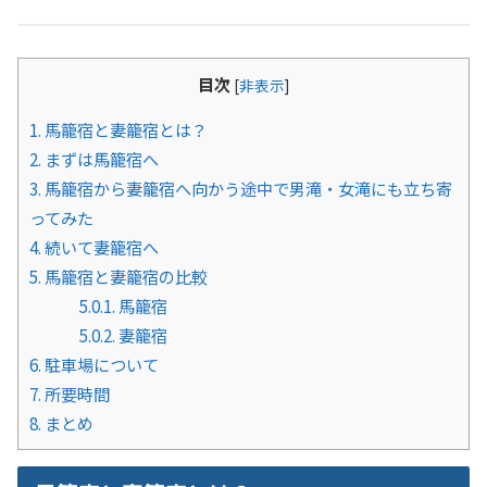
目次
[
非表示
]
1.
馬籠宿と妻籠宿とは？
2.
まずは馬籠宿へ
3.
馬籠宿から妻籠宿へ向かう途中で男滝・女滝にも立ち寄
ってみた
4.
続いて妻籠宿へ
5.
馬籠宿と妻籠宿の比較
5.0.1.
馬籠宿
5.0.2.
妻籠宿
6.
駐車場について
7.
所要時間
8.
まとめ