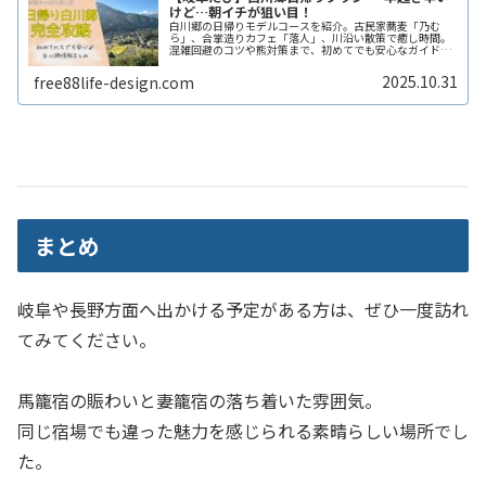
けど…朝イチが狙い目！
白川郷の日帰りモデルコースを紹介。古民家蕎麦「乃む
ら」、合掌造りカフェ「落人」、川沿い散策で癒し時間。
混雑回避のコツや熊対策まで、初めてでも安心なガイドま
とめ。
2025.10.31
free88life-design.com
まとめ
岐阜や長野方面へ出かける予定がある方は、ぜひ一度訪れ
てみてください。
馬籠宿の賑わいと妻籠宿の落ち着いた雰囲気。
同じ宿場でも違った魅力を感じられる素晴らしい場所でし
た。