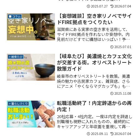
ー。
2025.07.27
2026.07.04
【妄想雑談】空き家リノベでサイ
■ コラム
ドFIRE拠点をつくりたい
滋賀県にある実家の空き家を活用して、
サイドFIRE拠点を作れないか妄想中。内
見前だけどすでに構想はいっぱい！予算
は抑えめ、でも暮らしの質は大切にした
2025.07.01
い。家庭菜園や趣味部屋のある暮らしを
目指したい！
【岐阜たび】美濃焼とカフェ文化
> 岐阜たび
が交差する街。オリベストリート
散策ガイド
岐阜市のオリベストリートを散策。美濃
焼の魅力や古民家カフェ、雑貨店、さら
にアニメ「やくならマグカップも」も紹
介。旅行初心者でも楽しめる、おしゃれ
2025.11.08
で落ち着いた観光スポットをレビュー！
転職活動終了！内定辞退からの再
> 暮らしづくり
内定！
20社応募・4社内定。一度は内定を辞退し
別職種も視野に入れたものの、最終的に
キャリアアップと年収面を重視して再挑
戦した転職活動の記録です。
2025.09.11
2026.07.04