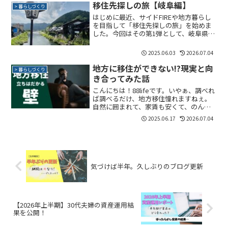
移住先探しの旅【岐阜編】
> 暮らしづくり
はじめに最近、サイドFIREや地方暮らし
を目指して「移住先探しの旅」を始めま
した。今回はその第1弾として、岐阜県美
濃加茂市と郡上市を訪れた記録をまとめ
てみます。移住先を探している方や、田
2025.06.03
2026.07.04
舎暮らしに興味がある方の参考になれば
嬉しいです。 美濃...
地方に移住ができない!?現実と向
> 暮らしづくり
き合ってみた話
こんにちは！88lifeです。いやぁ、調べれ
ば調べるだけ、地方移住憧れますねぇ。
自然に囲まれて、家賃も安くて、のんび
り暮らせる。しかも生活コストも下がる
2025.06.17
2026.07.04
から、セミリタイアにも近づく。…はず
でした。泣転職活動中（失業中）での移
住って、想像以上...
気づけば半年。久しぶりのブログ更新
【2026年上半期】30代夫婦の資産運用結
果を公開！