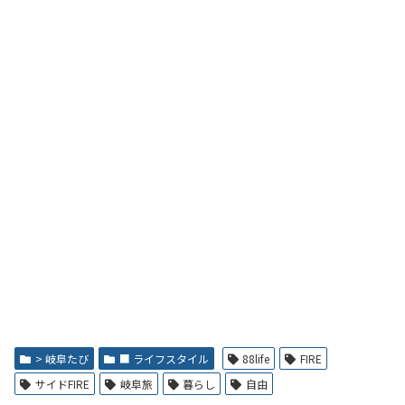
> 岐阜たび
■ ライフスタイル
88life
FIRE
サイドFIRE
岐阜旅
暮らし
自由