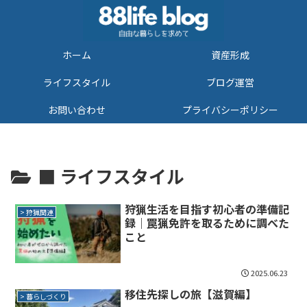
ホーム
資産形成
ライフスタイル
ブログ運営
お問い合わせ
プライバシーポリシー
■ ライフスタイル
狩猟生活を目指す初心者の準備記
> 狩猟関連
録｜罠猟免許を取るために調べた
こと
2025.06.23
移住先探しの旅【滋賀編】
> 暮らしづくり