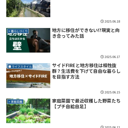
2025.06.18
地方に移住ができない!?現実と向
> 暮らしづくり
き合ってみた話
2025.06.17
サイドFIREと地方移住は相性抜
■ ライフスタイル
群？生活費を下げて自由な暮らし
を目指す方法
2025.06.15
家庭菜園で最近収穫した野菜たち
> 家庭菜園
【プチ自給自足】
2025.06.12