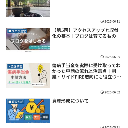
2025.06.11
【第5回】アクセスアップと収益
■ ブログ運営
化の基本｜ブログは育てるもの
2025.06.09
傷病手当金を実際に受け取ってわ
> 家計管理
かった申請の流れと注意点｜副
業・サイドFIRE志向にも役立つ制
度
2025.06.02
資産形成について
■ 資産形成
2025.05.31