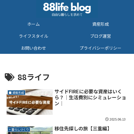
ホーム
資産形成
ライフスタイル
ブログ運営
お問い合わせ
プライバシーポリシー
88ライフ
サイドFIREに必要な資産はいく
■ 資産形成
ら？｜生活費別にシミュレーショ
ン｜
2025.06.13
移住先探しの旅【三重編】
> 暮らしづくり