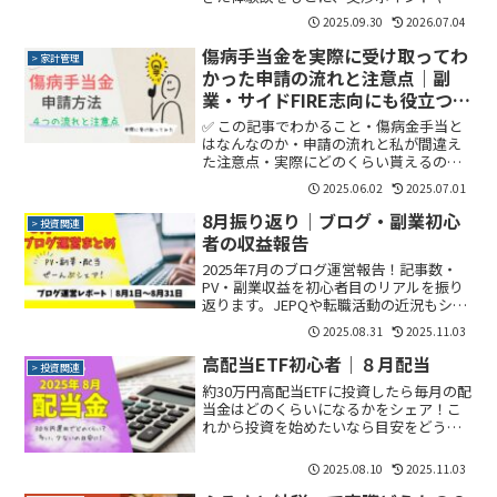
産を減らさない工夫を紹介します。
2025.09.30
2026.07.04
傷病手当金を実際に受け取ってわ
> 家計管理
かった申請の流れと注意点｜副
業・サイドFIRE志向にも役立つ制
度
✅ この記事でわかること・傷病金手当と
はなんなのか・申請の流れと私が間違え
た注意点・実際にどのくらい貰えるのか
こんにちは。88lifeです。突然ですが、あ
2025.06.02
2025.07.01
なたは「傷病手当金」という制度を知っ
ていますか？これは、病気やケガで仕事
8月振り返り｜ブログ・副業初心
> 投資関連
を休まなければ...
者の収益報告
2025年7月のブログ運営報告！記事数・
PV・副業収益を初心者目のリアルを振り
返ります。JEPQや転職活動の近況もシェ
アしております！
2025.08.31
2025.11.03
高配当ETF初心者｜８月配当
> 投資関連
約30万円高配当ETFに投資したら毎月の配
当金はどのくらいになるかをシェア！こ
れから投資を始めたいなら目安をどう
ぞ。
2025.08.10
2025.11.03