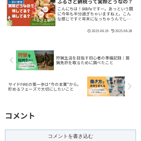
ふるさと納税って実際どうなの？
> 家計管理
こんにちは！88lifeですー。あっという間
に今年も半分過ぎちゃいますねぇ。こん
な感じですぐ年末になっちゃうんでしょ
うねぇ。なんて話してると、ふと思い出
す「ふるさと納税って頼んだっけ」問
2025.06.19
2025.06.28
題。みなさん、「ふるさと納税」やって
やってますかー？年...
狩猟生活を目指す初心者の準備記録｜罠
猟免許を取るために調べたこと
サイドFIREの第一歩は“今の本業”から。
貯めるフェーズで大切にしたいこと
コメント
コメントを書き込む