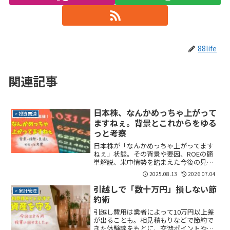
88life
関連記事
日本株、なんかめっちゃ上がって
> 投資関連
ますねぇ。背景とこれからをゆる
っと考察
日本株が「なんかめっちゃ上がってます
ねぇ」状態。その背景や要因、ROEの簡
単解説、米中情勢を踏まえた今後の見通
しまで、ゆるっと考察しております。
2025.08.13
2026.07.04
引越しで「数十万円」損しない節
> 家計管理
約術
引越し費用は業者によって10万円以上差
が出ることも。相見積もりなどで節約で
きた体験談をもとに、交渉ポイントや資