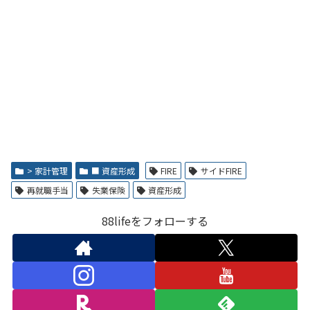
> 家計管理
■ 資産形成
FIRE
サイドFIRE
再就職手当
失業保険
資産形成
88lifeをフォローする