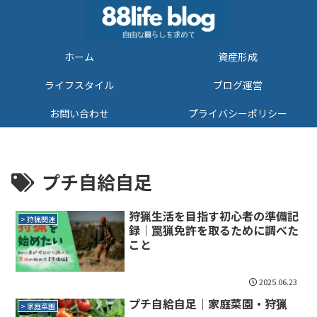
ホーム
資産形成
ライフスタイル
ブログ運営
お問い合わせ
プライバシーポリシー
プチ自給自足
狩猟生活を目指す初心者の準備記
> 狩猟関連
録｜罠猟免許を取るために調べた
こと
2025.06.23
プチ自給自足｜家庭菜園・狩猟
> 家庭菜園