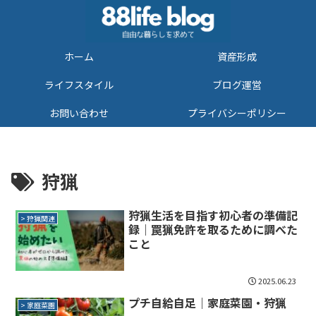
ホーム
資産形成
ライフスタイル
ブログ運営
お問い合わせ
プライバシーポリシー
狩猟
狩猟生活を目指す初心者の準備記
> 狩猟関連
録｜罠猟免許を取るために調べた
こと
2025.06.23
プチ自給自足｜家庭菜園・狩猟
> 家庭菜園